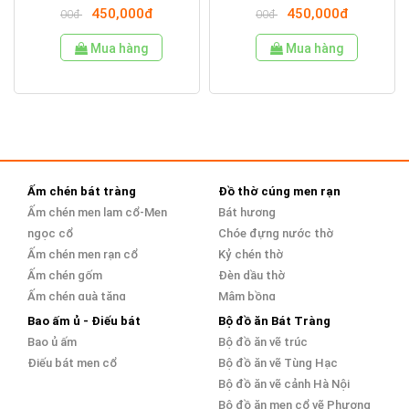
450,000đ
450,000đ
00đ
00đ
Mua hàng
Mua hàng
1
-
8
of
8
Ấm chén bát tràng
Đồ thờ cúng men rạn
Ấm chén men lam cổ-Men
Bát hương
ngọc cổ
Chóe đựng nước thờ
Ấm chén men rạn cổ
Kỷ chén thờ
Ấm chén gốm
Đèn dầu thờ
Ấm chén quà tặng
Mâm bồng
Ấm chén bọc đồng
Bao ấm ủ - Điếu bát
Bộ đồ ăn Bát Tràng
Bao ủ ấm
Bộ đồ ăn vẽ trúc
Điếu bát men cổ
Bộ đồ ăn vẽ Tùng Hạc
Bộ đồ ăn vẽ cảnh Hà Nội
Bộ đồ ăn men cổ vẽ Phượng