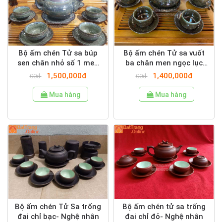
Bộ ấm chén Tử sa búp
Bộ ấm chén Tử sa vuốt
sen chân nhỏ số 1 men
ba chân men ngọc lục
hỏa biến nghệ nhân cao
hàng nghệ nhân cao cấp
1,500,000đ
1,400,000đ
00đ
00đ
cấp- Đẹp vạn người mê
Mua hàng
Mua hàng
Bộ ấm chén Tử Sa trống
Bộ ấm chén tử sa trống
đai chỉ bạc- Nghệ nhân
đai chỉ đỏ- Nghệ nhân