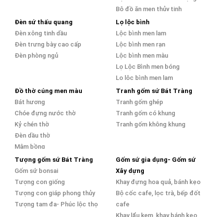
Bộ đồ ăn men thủy tinh
Đèn sứ thấu quang
Lọ lộc bình
Đèn xông tinh dầu
Lộc bình men lam
Đèn trưng bày cao cấp
Lộc bình men rạn
Đèn phòng ngủ
Lộc bình men màu
Lọ Lộc Bình men bóng
Lọ lộc bình men lam
Đồ thờ cúng men màu
Tranh gốm sứ Bát Tràng
Bát hương
Tranh gốm ghép
Chóe đựng nước thờ
Tranh gốm có khung
Kỷ chén thờ
Tranh gốm không khung
Đèn dầu thờ
Mâm bồng
Tượng gốm sứ Bát Tràng
Gốm sứ gia dụng- Gốm sứ
Gốm sứ bonsai
Xây dựng
Tượng con giống
Khay đựng hoa quả, bánh kẹo
Tượng con giáp phong thủy
Bộ cốc cafe, lọc trà, bếp đốt
Tượng tam đa- Phúc lộc thọ
cafe
Khay lẩu kem, khay bánh kẹo