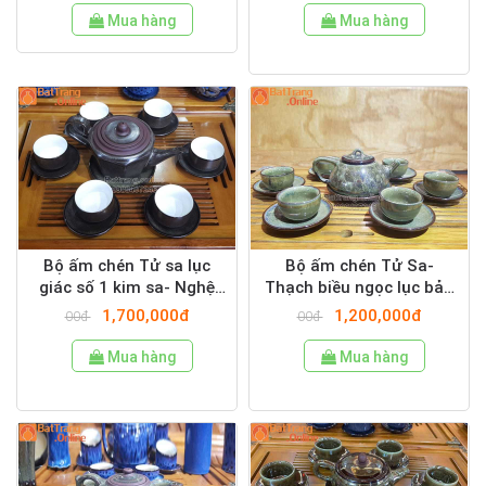
Mua hàng
Mua hàng
Bộ ấm chén Tử sa lục
Bộ ấm chén Tử Sa-
giác số 1 kim sa- Nghệ
Thạch biều ngọc lục bảo
nhân cao cấp
men hỏa biến- Nghệ
1,700,000đ
1,200,000đ
00đ
00đ
nhân cao cấp
Mua hàng
Mua hàng