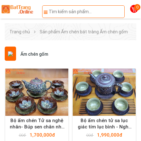
0
Trang chủ
Sản phẩm
Ấm chén bát tràng
Ấm chén gốm
Ấm chén gốm
Bộ ấm chén Tử sa nghệ
Bộ ấm chén tử sa lục
nhân- Búp sen chân nhỏ
giác tím lục bình - Nghệ
số 1- Men hỏa biến
nhân cao cấp
1,700,000đ
1,990,000đ
00đ
00đ