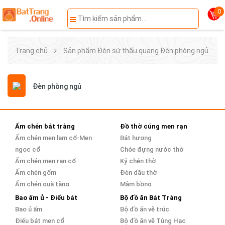
0
Trang chủ
Sản phẩm
Đèn sứ thấu quang
Đèn phòng ngủ
Đèn phòng ngủ
Ấm chén bát tràng
Đồ thờ cúng men rạn
Ấm chén men lam cổ-Men
Bát hương
ngọc cổ
Chóe đựng nước thờ
Ấm chén men rạn cổ
Kỷ chén thờ
Ấm chén gốm
Đèn dầu thờ
Ấm chén quà tặng
Mâm bồng
Ấm chén bọc đồng
Bao ấm ủ - Điếu bát
Bộ đồ ăn Bát Tràng
Bao ủ ấm
Bộ đồ ăn vẽ trúc
Điếu bát men cổ
Bộ đồ ăn vẽ Tùng Hạc