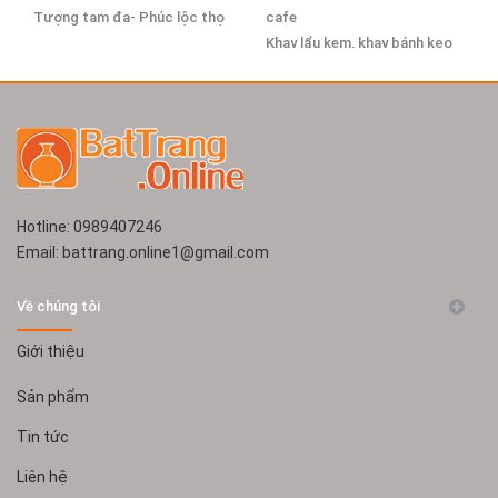
Tượng tam đa- Phúc lộc thọ
cafe
Khay lẩu kem, khay bánh kẹo
Bàn ghế sứ Bát Tràng
Hotline: 0989407246
Email: battrang.online1@gmail.com
Về chúng tôi
Giới thiệu
Sản phẩm
Tin tức
Liên hệ