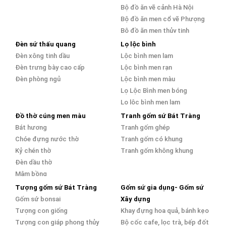
Bộ đồ ăn vẽ cảnh Hà Nội
Bộ đồ ăn men cổ vẽ Phượng
Bộ đồ ăn men thủy tinh
Đèn sứ thấu quang
Lọ lộc bình
Đèn xông tinh dầu
Lộc bình men lam
Đèn trưng bày cao cấp
Lộc bình men rạn
Đèn phòng ngủ
Lộc bình men màu
Lọ Lộc Bình men bóng
Lọ lộc bình men lam
Đồ thờ cúng men màu
Tranh gốm sứ Bát Tràng
Bát hương
Tranh gốm ghép
Chóe đựng nước thờ
Tranh gốm có khung
Kỷ chén thờ
Tranh gốm không khung
Đèn dầu thờ
Mâm bồng
Tượng gốm sứ Bát Tràng
Gốm sứ gia dụng- Gốm sứ
Gốm sứ bonsai
Xây dựng
Tượng con giống
Khay đựng hoa quả, bánh kẹo
Tượng con giáp phong thủy
Bộ cốc cafe, lọc trà, bếp đốt