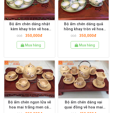
Bộ ấm chén dáng nhật
Bộ ấm chén dáng quả
kèm khay tròn vẽ hoa
hồng khay tròn vẽ hoa
trúc xanh men gốm đá
trúc xanh men gốm đá
350,000đ
350,000đ
00đ
00đ
Mua hàng
Mua hàng
Bộ ấm chén ngọn lửa vẽ
Bộ ấm chén dáng vại
hoa mai trắng men cát
quai đồng vẽ hoa mai
vàng
trắng men cát