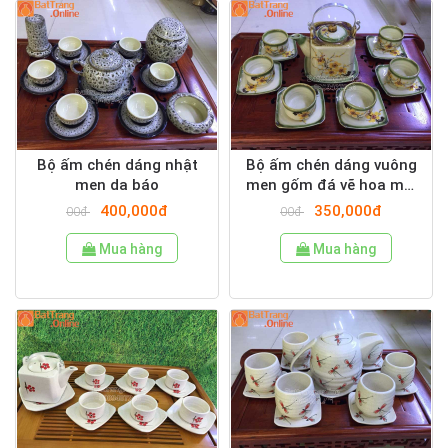
Bộ ấm chén dáng nhật
Bộ ấm chén dáng vuông
men da báo
men gốm đá vẽ hoa mai
vàng
400,000đ
350,000đ
00đ
00đ
Mua hàng
Mua hàng