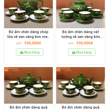
Bộ ấm chén dáng chóp
Bộ ấm chén dáng cát
lửa vẽ sen vàng kim men
tường vẽ sen vàng kim
rêu
men rêu
590,000đ
590,000đ
00đ
00đ
Mua hàng
Mua hàng
Bộ ấm chén dáng quả
Bộ ấm chén dáng quả