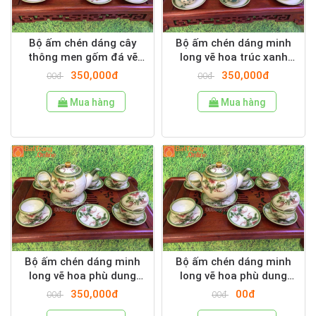
Bộ ấm chén dáng cây
Bộ ấm chén dáng minh
thông men gốm đá vẽ
long vẽ hoa trúc xanh
hoa đào đỏ
men gốm đá
350,000đ
350,000đ
00đ
00đ
Mua hàng
Mua hàng
Bộ ấm chén dáng minh
Bộ ấm chén dáng minh
long vẽ hoa phù dung
long vẽ hoa phù dung
men gốm đá
men gốm đá
350,000đ
00đ
00đ
00đ