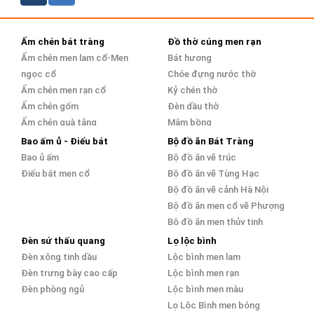
Ấm chén bát tràng
Đồ thờ cúng men rạn
Ấm chén men lam cổ-Men
Bát hương
ngọc cổ
Chóe đựng nước thờ
Ấm chén men rạn cổ
Kỷ chén thờ
Ấm chén gốm
Đèn dầu thờ
Ấm chén quà tặng
Mâm bồng
Ấm chén bọc đồng
Bao ấm ủ - Điếu bát
Bộ đồ ăn Bát Tràng
Bao ủ ấm
Bộ đồ ăn vẽ trúc
Điếu bát men cổ
Bộ đồ ăn vẽ Tùng Hạc
Bộ đồ ăn vẽ cảnh Hà Nội
Bộ đồ ăn men cổ vẽ Phượng
Bộ đồ ăn men thủy tinh
Đèn sứ thấu quang
Lọ lộc bình
Đèn xông tinh dầu
Lộc bình men lam
Đèn trưng bày cao cấp
Lộc bình men rạn
Đèn phòng ngủ
Lộc bình men màu
Lọ Lộc Bình men bóng