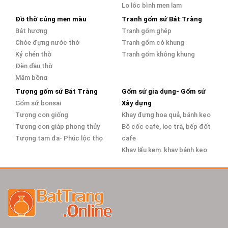
Lọ lộc bình men lam
Đồ thờ cúng men màu
Tranh gốm sứ Bát Tràng
Bát hương
Tranh gốm ghép
Chóe đựng nước thờ
Tranh gốm có khung
Kỷ chén thờ
Tranh gốm không khung
Đèn dầu thờ
Mâm bồng
Tượng gốm sứ Bát Tràng
Gốm sứ gia dụng- Gốm sứ
Gốm sứ bonsai
Xây dựng
Tượng con giống
Khay đựng hoa quả, bánh kẹo
Tượng con giáp phong thủy
Bộ cốc cafe, lọc trà, bếp đốt
Tượng tam đa- Phúc lộc thọ
cafe
Khay lẩu kem, khay bánh kẹo
Bàn ghế sứ Bát Tràng