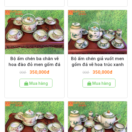
Bộ ấm chén ba chân vẽ
Bộ ấm chén giả vuốt men
hoa đào đỏ men gốm đá
gốm đá vẽ hoa trúc xanh
350,000đ
350,000đ
00đ
00đ
Mua hàng
Mua hàng