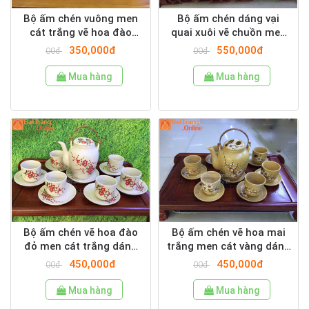
Bộ ấm chén vuông men
Bộ ấm chén dáng vại
cát trắng vẽ hoa đào
quai xuôi vẽ chuồn men
hồng
cát trắng
350,000đ
550,000đ
00đ
00đ
Mua hàng
Mua hàng
Bộ ấm chén vẽ hoa đào
Bộ ấm chén vẽ hoa mai
đỏ men cát trắng dáng
trắng men cát vàng dáng
chum cao
chum cao
450,000đ
450,000đ
00đ
00đ
Mua hàng
Mua hàng