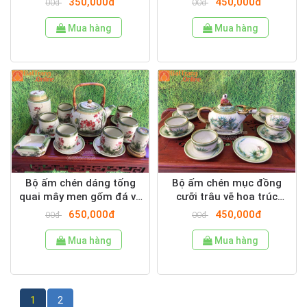
350,000đ
450,000đ
00đ
00đ
Mua hàng
Mua hàng
Bộ ấm chén dáng tống
Bộ ấm chén mục đồng
quai mây men gốm đá ve
cưỡi trâu vẽ hoa trúc
hoa sen hồng
xanh men gốm đá
650,000đ
450,000đ
00đ
00đ
Mua hàng
Mua hàng
1
-
30
of
47
1
2