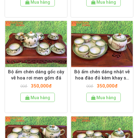
Mua hàng
Mua hàng
Bộ ấm chén dáng gốc cây
Bộ ấm chén dáng nhật vẽ
vẽ hoa rơi men gốm đá
hoa đào đỏ kèm khay sứ
tròn men gốm đá
350,000đ
350,000đ
00đ
00đ
Mua hàng
Mua hàng