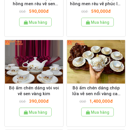
hồng men rêu vẽ sen
hồng men rêu vẽ phúc lộc
vàng kim
thọ vàng kim
590,000đ
590,000đ
00đ
00đ
Mua hàng
Mua hàng
Bộ ấm chén dáng vòi voi
Bộ ấm chén dáng chóp
vẽ sen vàng kim
lửa vẽ sen nổi vàng cao
cấp chén miệng lượn
390,000đ
1,400,000đ
00đ
00đ
Mua hàng
Mua hàng