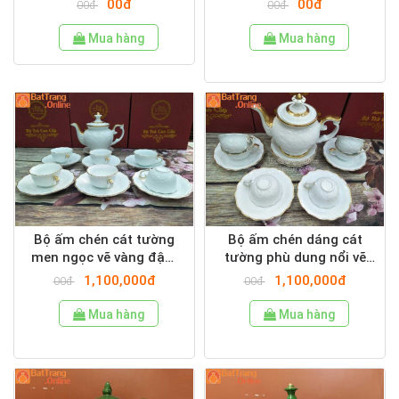
00đ
00đ
00đ
00đ
Mua hàng
Mua hàng
Bộ ấm chén cát tường
Bộ ấm chén dáng cát
men ngọc vẽ vàng đậm
tường phù dung nổi vẽ
hoa phù dung nổi
vàng chỉ đậm
1,100,000đ
1,100,000đ
00đ
00đ
Mua hàng
Mua hàng